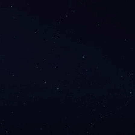
3D游戏规则
我们
交易。