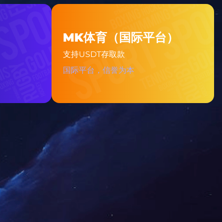
大乐透预测
双色球中奖率
3D试机号
排列五开奖
七星彩走势
竞彩足球
赔率分析
彩票资讯
大乐透头奖井喷，千万大奖花落谁家？
双色球第23102期开奖公告
新手购彩指南：如何看懂走势图
公益彩票：购彩不仅是运气