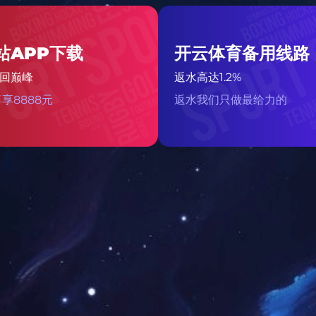
开奖号码
状态
已开奖
05
12
19
23
33
03
09
已开奖
01
11
18
22
29
32
14
已开奖
7
4
8
已开奖
2
5
9
下期开奖: 今晚 21:25
下期开奖: 明晚 21:15