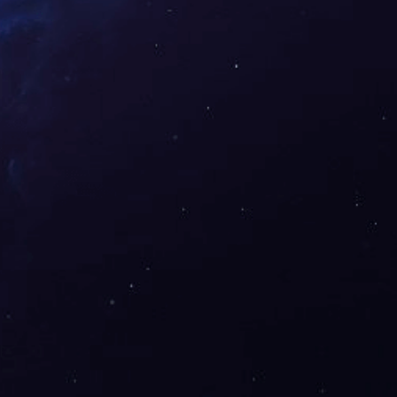
彩票百科
什么是复式投注？
胆拖玩法详解
彩票兑奖流程
常见术语解释
玩法规则
大乐透游戏规则
双色球游戏规则