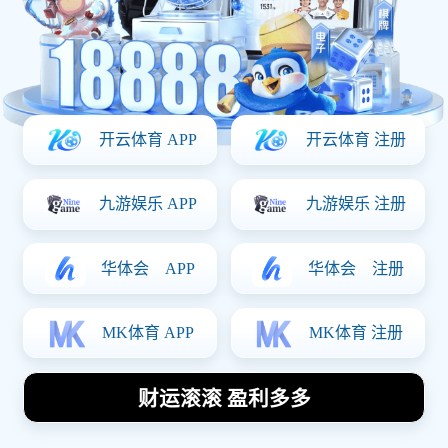
最新开奖结果
查看更多 >
状
彩种
期号
开奖号码
态
已
超级大
05
12
19
23
23085
开
乐透
33
03
09
奖
已
01
11
18
22
双色球
2023102
开
29
32
14
奖
已
福彩3D
23245
开
7
4
8
奖