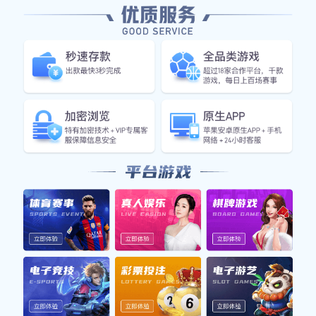
已
排列三
23245
开
2
5
9
奖
热门彩种
下期开奖: 今晚 21:25
超级大乐透
下期开奖: 明晚 21:15
双色球
下期开奖: 今晚 21:15
七乐彩
下期开奖: 今晚 21:15
福彩3D
下期开奖: 今晚 21:25
排列三