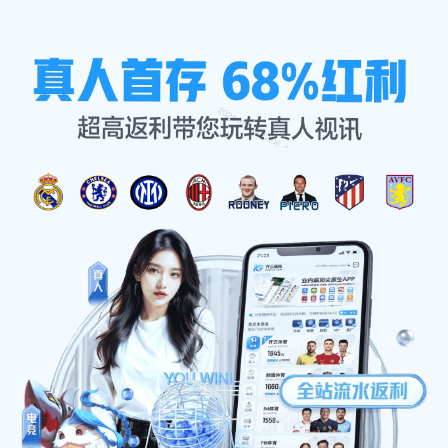
彩神
(Vll)
首页
开奖中心
历史开奖
股份有限
彩票走势图
号码统计
玩法规则
彩票百科
彩票资讯
公司
搜索
追求健康一起成长
【五星推荐】彩神Vll平台 · 数据精准 · 服务专业