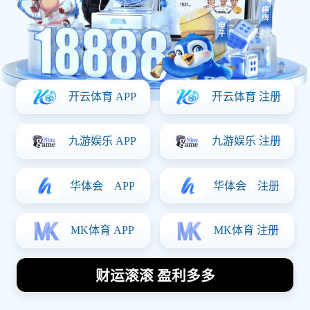
最新开奖结果
查看更多 >
状
彩种
期号
开奖号码
态
已
超级大
05
12
19
23
23085
开
乐透
33
03
09
奖
已
01
11
18
22
双色球
2023102
开
29
32
14
奖
已
福彩3D
23245
开
7
4
8
奖