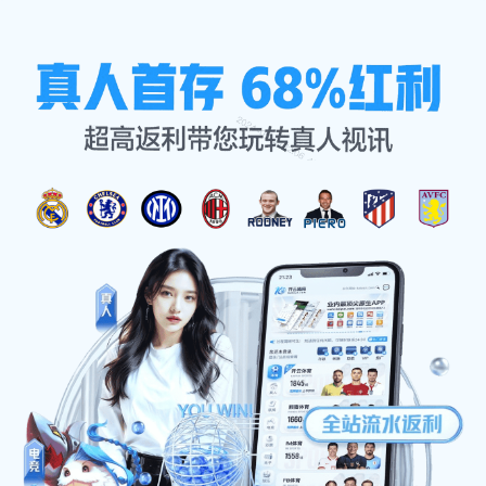
彩神
(Vll)
首页
开奖中心
历史开奖
股份有限
彩票走势图
号码统计
玩法规则
彩票百科
彩票资讯
公司
搜索
追求健康一起成长
【五星推荐】彩神Vll平台 · 数据精准 · 服务专业