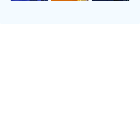
彩票走势图 (示例)
查看完整版图 >
[ 走势图图表区域 - 包含遗漏、折线、区间等分析 ]
提示：选择彩种和期数范围可查看详细走势。
号码统计
热号排行
冷号排行