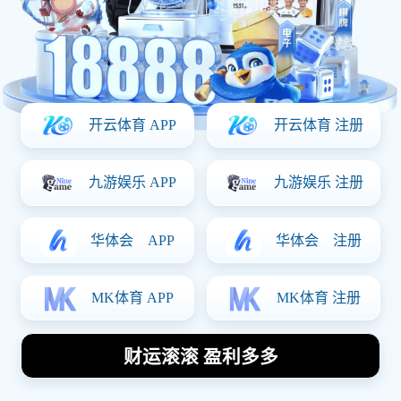
最新开奖结果
查看更多 >
状
彩种
期号
开奖号码
态
已
超级大
05
12
19
23
23085
开
乐透
33
03
09
奖
已
01
11
18
22
双色球
2023102
开
29
32
14
奖
已
福彩3D
23245
开
7
4
8
奖