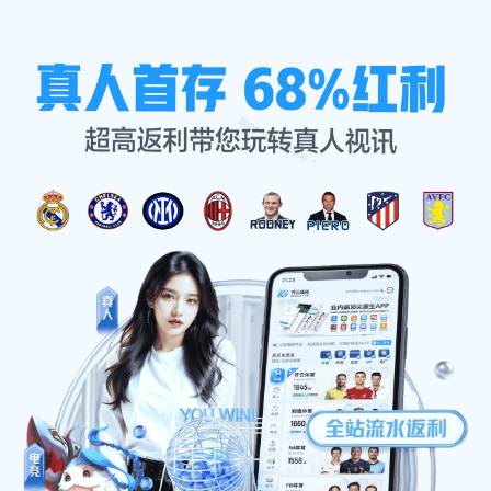
彩神
(Vll)
首页
开奖中心
历史开奖
股份有限
彩票走势图
号码统计
玩法规则
彩票百科
彩票资讯
公司
搜索
追求健康一起成长
【五星推荐】彩神Vll平台 · 数据精准 · 服务专业