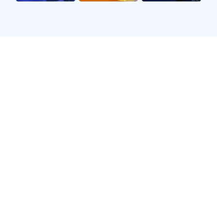
彩票走势图 (示例)
查看完整版图 >
[ 走势图图表区域 - 包含遗漏、折线、区间等分析 ]
提示：选择彩种和期数范围可查看详细走势。
号码统计
热号排行
冷号排行